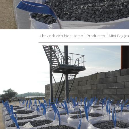
U bevindt zich hier:
Home
|
Producten
|
Mini-Bag (ca