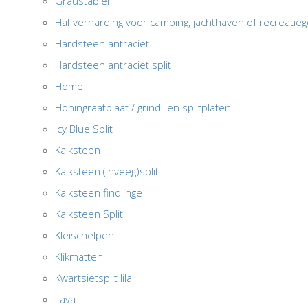
Graustabiel
Halfverharding voor camping, jachthaven of recreatie
Hardsteen antraciet
Hardsteen antraciet split
Home
Honingraatplaat / grind- en splitplaten
Icy Blue Split
Kalksteen
Kalksteen (inveeg)split
Kalksteen findlinge
Kalksteen Split
Kleischelpen
Klikmatten
Kwartsietsplit lila
Lava