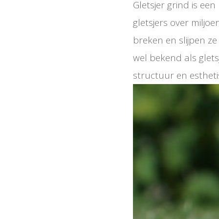
Gletsjer grind is ee
gletsjers over miljo
breken en slijpen ze
wel bekend als glet
structuur en estheti