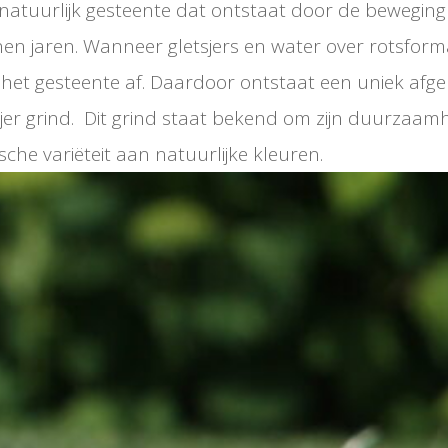
n natuurlijk gesteente dat ontstaat door de beweging 
enen jaren. Wanneer gletsjers en water over rotsform
 het gesteente af. Daardoor ontstaat een uniek afge
sjer grind. Dit grind staat bekend om zijn duurzaam
sche variëteit aan natuurlijke kleuren.