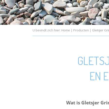
U bevindt zich hier:
Home
|
Producten
|
Gletsjer Gr
GLETSJ
EN 
Wat is Gletsjer Gri