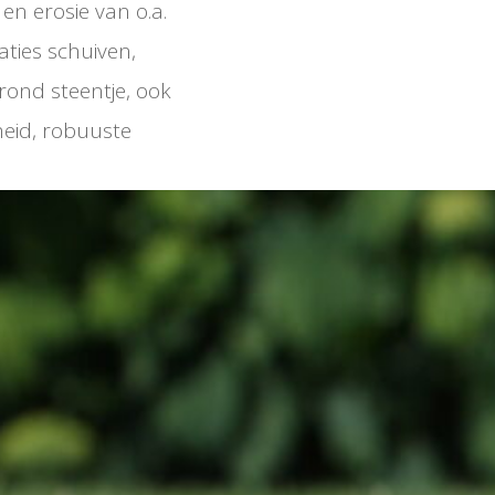
en erosie van o.a.
aties schuiven,
rond steentje, ook
heid, robuuste