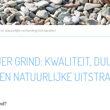
ind: Natuurlijke verharding met karakter
ER GRIND: KWALITEIT, D
EEN NATUURLIJKE UITSTRA
nd?