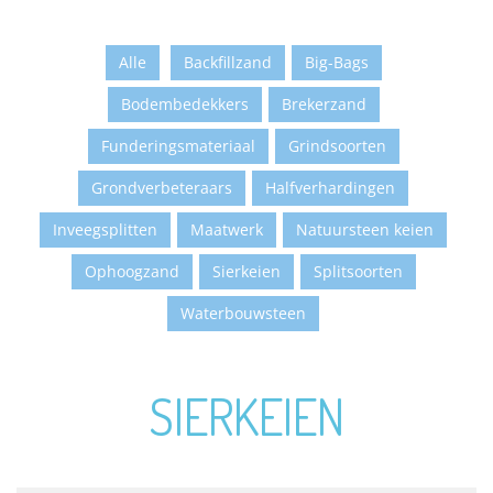
Alle
Backfillzand
Big-Bags
Bodembedekkers
Brekerzand
Funderingsmateriaal
Grindsoorten
Grondverbeteraars
Halfverhardingen
Inveegsplitten
Maatwerk
Natuursteen keien
Ophoogzand
Sierkeien
Splitsoorten
Waterbouwsteen
SIERKEIEN