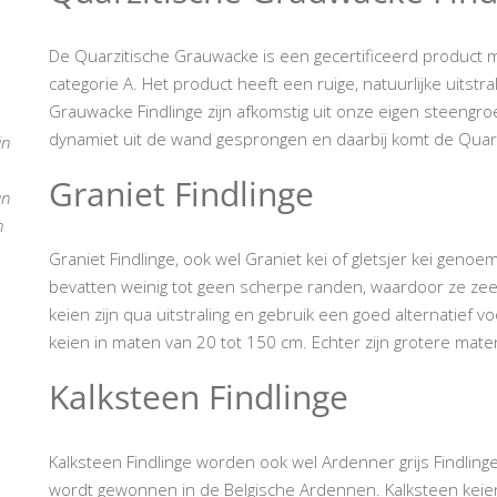
De Quarzitische Grauwacke is een gecertificeerd product
categorie A. Het product heeft een ruige, natuurlijke uitst
Grauwacke Findlinge zijn afkomstig uit onze eigen steengro
dynamiet uit de wand gesprongen en daarbij komt de Quarz
in
Graniet Findlinge
an
n
Graniet Findlinge, ook wel Graniet kei of gletsjer kei genoe
bevatten weinig tot geen scherpe randen, waardoor ze zeer
keien zijn qua uitstraling en gebruik een goed alternatief
keien in maten van 20 tot 150 cm. Echter zijn grotere mat
Kalksteen Findlinge
Kalksteen Findlinge worden ook wel Ardenner grijs Findli
wordt gewonnen in de Belgische Ardennen. Kalksteen keien 