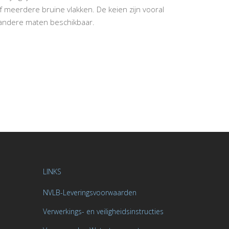
 meerdere bruine vlakken. De keien zijn vooral
k andere maten beschikbaar.
LINKS
NVLB-Leveringsvoorwaarden
Verwerkings- en veiligheidsinstructies