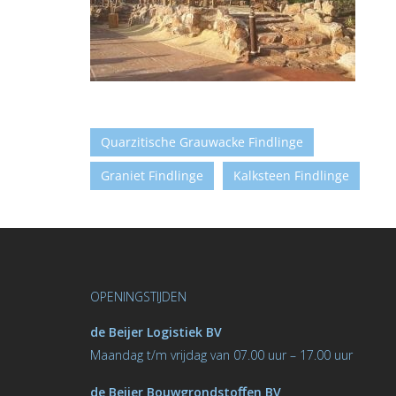
Quarzitische Grauwacke Findlinge
Graniet Findlinge
Kalksteen Findlinge
OPENINGSTIJDEN
de Beijer Logistiek BV
M
aandag t/m vrijdag van 07.00 uur – 17.00 uur
de Beijer Bouwgrondstoﬀen BV