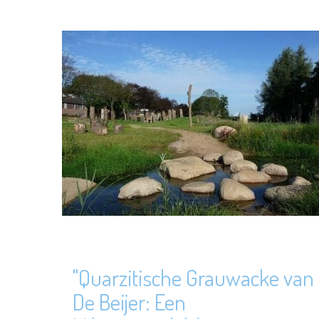
"Quarzitische Grauwacke van
De Beijer: Een