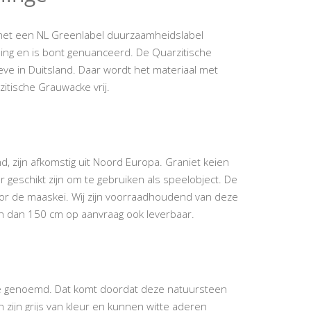
 met een NL Greenlabel duurzaamheidslabel
raling en is bont genuanceerd. De Quarzitische
eve in Duitsland. Daar wordt het materiaal met
itische Grauwacke vrij.
md, zijn afkomstig uit Noord Europa. Graniet keien
 geschikt zijn om te gebruiken als speelobject. De
 voor de maaskei. Wij zijn voorraadhoudend van deze
en dan 150 cm op aanvraag ook leverbaar.
nge genoemd. Dat komt doordat deze natuursteen
zijn grijs van kleur en kunnen witte aderen