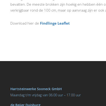
bevatten. De meeste brokken zijn hoekig en hebben één of
verkrijgbaar rond de 100 cm, maar op aanvraag zijn er oo
Download hier de
Findlinge Leaflet
Hartsteinwerke Sooneck GmbH
M
aandag t/m vrijdag van 06.00 uur – 17.00 uur
de Beijer Duisburg