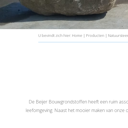
U bevindt zich hier:
Home
|
Producten
|
Natuurstee
De Beijer Bouwgrondstoffen heeft een ruim assor
leefomgeving. Naast het mooier maken van onze omg