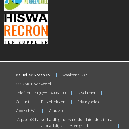
de Beijer Groep BV
Waalbandijk 69
6669 MC Dodewaard
Telefoon +31 (0)88 – 4006 300
Disclaimer
Contact
Bestekteksten
Privacybeleid
Gooisch Wit
GrauMix
Aquado® halfverharding: het waterdoorlatende alternatief
voor asfalt, klinkers en grind