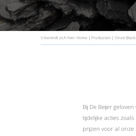
U bevindt zich hier:
Home
|
Producten
|
Onze Black (
Bij De Beijer gelove
tijdelijke acties zoa
prijzen voor al onze