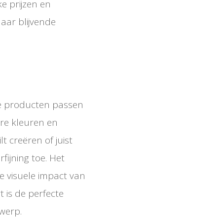
jke prijzen en
aar blijvende
arte producten passen
ere kleuren en
t creëren of juist
rfijning toe. Het
e visuele impact van
 is de perfecte
twerp.