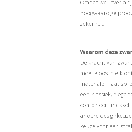
Omdat we liever altijd
hoogwaardige product
zekerheid.
Waarom deze zwart
De kracht van zwart l
moeiteloos in elk o
materialen laat spre
een klassiek, elegant
combineert makkelijk
andere designkeuzes
keuze voor een strak