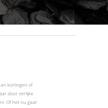
aan kortingen of
aar door eerlijke
en. Of het nu gaat