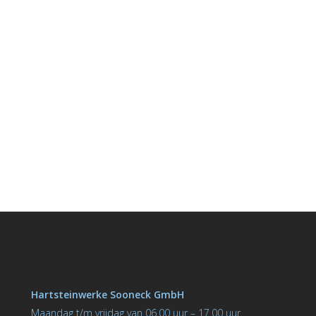
Hartsteinwerke Sooneck GmbH
M
aandag t/m vrijdag van 06.00 uur – 17.00 uur