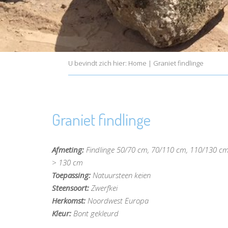
U bevindt zich hier:
Home
|
Graniet findlinge
Graniet findlinge
Afmeting:
Findlinge 50/70 cm, 70/110 cm, 110/130 cm
> 130 cm
Toepassing:
Natuursteen keien
Steensoort:
Zwerfkei
Herkomst:
Noordwest Europa
Kleur:
Bont gekleurd