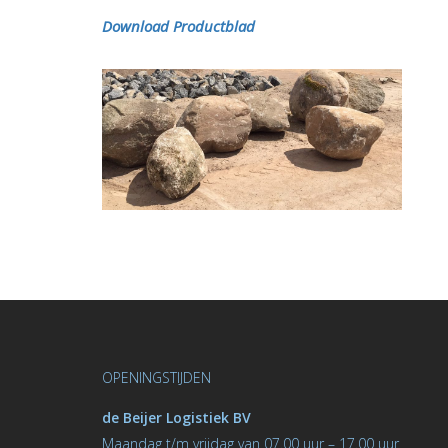
Download Productblad
OPENINGSTIJDEN
de Beijer Logistiek BV
M
aandag t/m vrijdag van 07.00 uur – 17.00 uur