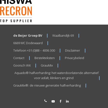
de Beijer Groep BV
Waalbandijk 69
6669 MC Dodewaard
Telefoon +31 (0)88 – 4006 300
Disclaimer
Contact
Bestekteksten
Privacybeleid
Gooisch Wit
GrauMix
Aquado® halfverharding: het waterdoorlatende alternatief
voor asfalt, klinkers en grind
GrauMix®: de nieuwe generatie halfverharding