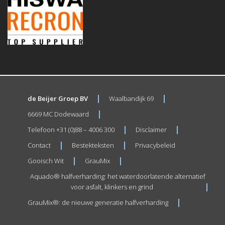
de Beijer Groep BV
Waalbandijk 69
6669 MC Dodewaard
Telefoon +31 (0)88 – 4006 300
Disclaimer
Contact
Bestekteksten
Privacybeleid
Gooisch Wit
GrauMix
Aquado® halfverharding: het waterdoorlatende alternatief
voor asfalt, klinkers en grind
GrauMix®: de nieuwe generatie halfverharding