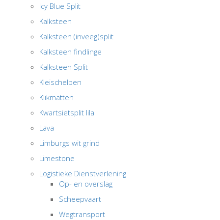
Icy Blue Split
Kalksteen
Kalksteen (inveeg)split
Kalksteen findlinge
Kalksteen Split
Kleischelpen
Klikmatten
Kwartsietsplit lila
Lava
Limburgs wit grind
Limestone
Logistieke Dienstverlening
Op- en overslag
Scheepvaart
Wegtransport