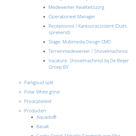
Medewerker Kwaliteitszorg
Operationeel Manager
Receptionist / Kantoorassistent (Duits
sprekend)
Stage: Multimedia Design CMD
Terreinmedewerker / Shovelmachinist
Vacature: Shovelmachinist bij De Beijer
Groep BV
Parkgoud split
Polar White grind
Privacybeleid
Producten
Aquado®
Basalt
Castle Grind: Stijlvolle Siergrind voor Elke