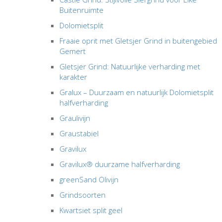
Buitenruimte
Dolomietsplit
Fraaie oprit met Gletsjer Grind in buitengebied
Gemert
Gletsjer Grind: Natuurlijke verharding met
karakter
Gralux – Duurzaam en natuurlijk Dolomietsplit
halfverharding
Graulivijn
Graustabiel
Gravilux
Gravilux® duurzame halfverharding
greenSand Olivijn
Grindsoorten
Kwartsiet split geel