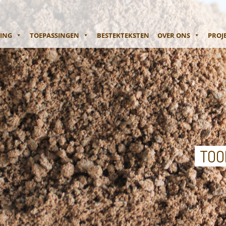
NING
TOEPASSINGEN
BESTEKTEKSTEN
OVER ONS
PROJ
TOO