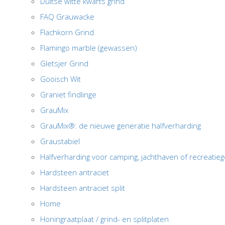
Duitse witte kwarts grind
FAQ Grauwacke
Flachkorn Grind
Flamingo marble (gewassen)
Gletsjer Grind
Gooisch Wit
Graniet findlinge
GrauMix
GrauMix®: de nieuwe generatie halfverharding
Graustabiel
Halfverharding voor camping, jachthaven of recreatie
Hardsteen antraciet
Hardsteen antraciet split
Home
Honingraatplaat / grind- en splitplaten