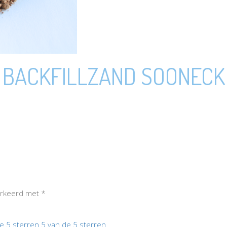
BACKFILLZAND SOONECK
markeerd met
*
e 5 sterren
5 van de 5 sterren