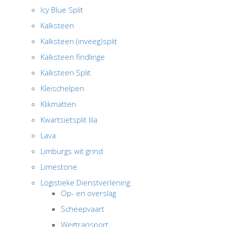
Icy Blue Split
Kalksteen
Kalksteen (inveeg)split
Kalksteen findlinge
Kalksteen Split
Kleischelpen
Klikmatten
Kwartsietsplit lila
Lava
Limburgs wit grind
Limestone
Logistieke Dienstverlening
Op- en overslag
Scheepvaart
Wegtransport