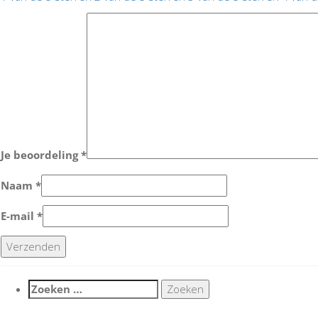
Je beoordeling
*
Naam
*
E-mail
*
Zoeken
naar: