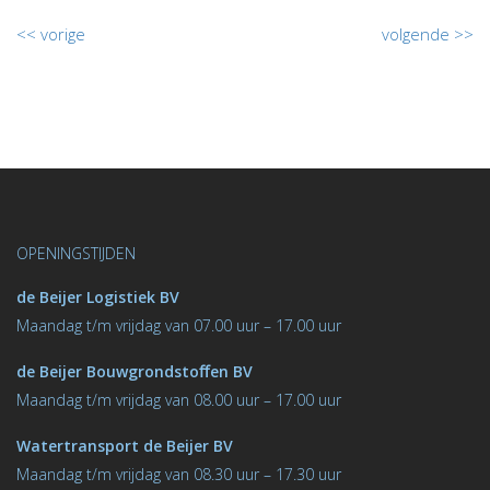
<< vorige
volgende >>
OPENINGSTIJDEN
de Beijer Logistiek BV
M
aandag t/m vrijdag van 07.00 uur – 17.00 uur
de Beijer Bouwgrondstoﬀen BV
M
aandag t/m vrijdag van 08.00 uur – 17.00 uur
Watertransport de Beijer BV
Maandag t/m vrijdag van 08.30 uur – 17.30 uur