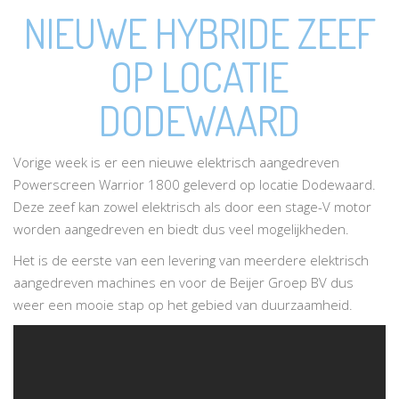
NIEUWE HYBRIDE ZEEF
OP LOCATIE
DODEWAARD
Vorige week is er een nieuwe elektrisch aangedreven
Powerscreen Warrior 1800 geleverd op locatie Dodewaard.
Deze zeef kan zowel elektrisch als door een stage-V motor
worden aangedreven en biedt dus veel mogelijkheden.
Het is de eerste van een levering van meerdere elektrisch
aangedreven machines en voor de Beijer Groep BV dus
weer een mooie stap op het gebied van duurzaamheid.