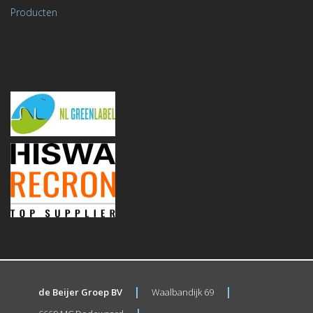
Producten
de Beijer Groep BV
Waalbandijk 69