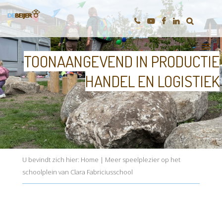
TOONAANGEVEND IN PRODUCTIE
HANDEL EN LOGISTIEK
U bevindt zich hier:
Home
|
Meer speelplezier op het
schoolplein van Clara Fabriciusschool