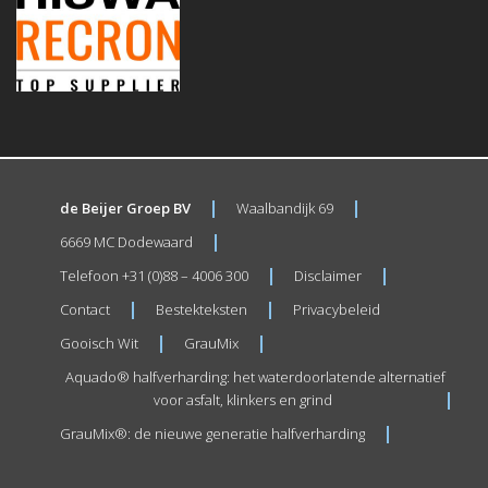
de Beijer Groep BV
Waalbandijk 69
6669 MC Dodewaard
Telefoon +31 (0)88 – 4006 300
Disclaimer
Contact
Bestekteksten
Privacybeleid
Gooisch Wit
GrauMix
Aquado® halfverharding: het waterdoorlatende alternatief
voor asfalt, klinkers en grind
GrauMix®: de nieuwe generatie halfverharding