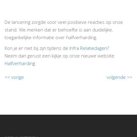
De lancering zorgde voor veel positieve reacties op onze
stand. We merken dat er behoefte is aan duidelijke,
toegankelijke informatie over halfverharding.
Kon je er niet bij zijn tijdens de
Infra Relatiedagen
?
Neem dan gerust een kijkje op onze nieuwe website:
Halfverharding
.
<< vorige
volgende >>