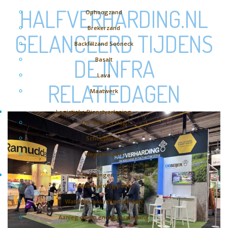
HALFVERHARDING.NL
Ophoogzand
Brekerzand
GELANCEERD TIJDENS
Backfillzand Sooneck
DE INFRA
Basalt
Lava
RELATIEDAGEN
Maatwerk
Logistieke Dienstverlening
Op- en overslag
Scheepvaart
Wegtransport
Toepassingen
Halfverharding paden
Waterbouwkundige werken
Aanleg dijken en dijkversterking