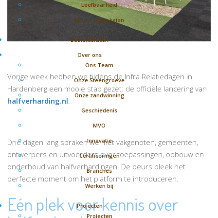
Leefbaarheid
Natuursteen keien
Bestekteksten
Over ons
Ons Team
Vorige week hebben we tijdens de
Infra Relatiedagen
in
Onze Steengroeve
Hardenberg
een mooie stap gezet: de officiële lancering van
Onze zandwinning
halfverharding.nl
.
Geschiedenis
MVO
Innovatie
Drie dagen lang spraken we met vakgenoten, gemeenten,
ontwerpers en uitvoerders over toepassingen, opbouw en
Certificeringen
onderhoud van halfverhardingen. De beurs bleek het
Branches
perfecte moment om het platform te introduceren.
Werken bij
Eén plek voor kennis over
Projecten
Projecten