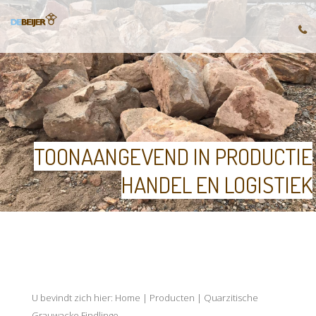
TOONAANGEVEND IN PRODUCTIE
HANDEL EN LOGISTIEK
U bevindt zich hier:
Home
|
Producten
|
Quarzitische
Grauwacke Findlinge