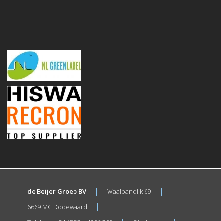
de Beijer Groep BV
Waalbandijk 69
6669 MC Dodewaard