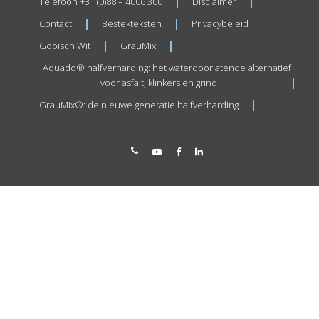
Telefoon +31 (0)88 – 4006 300
Disclaimer
Contact
Bestekteksten
Privacybeleid
Gooisch Wit
GrauMix
Aquado® halfverharding: het waterdoorlatende alternatief
voor asfalt, klinkers en grind
GrauMix®: de nieuwe generatie halfverharding