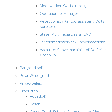
Medewerker Kwaliteitszorg
Operationeel Manager
Receptionist / Kantoorassistent (Duits
sprekend)
Stage: Multimedia Design CMD
Terreinmedewerker / Shovelmachinist
Vacature: Shovelmachinist bij De Beijer
Groep BV
Parkgoud split
Polar White grind
Privacybeleid
Producten
Aquado®
Basalt
Castle Grind: Stijlvolle Siergrind voor Elke