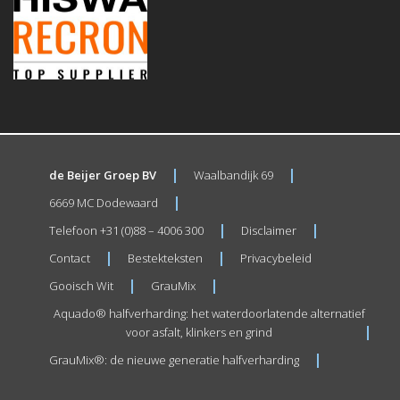
de Beijer Groep BV
Waalbandijk 69
6669 MC Dodewaard
Telefoon +31 (0)88 – 4006 300
Disclaimer
Contact
Bestekteksten
Privacybeleid
Gooisch Wit
GrauMix
Aquado® halfverharding: het waterdoorlatende alternatief
voor asfalt, klinkers en grind
GrauMix®: de nieuwe generatie halfverharding