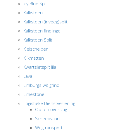
Icy Blue Split
Kalksteen
Kalksteen (inveeg)split
Kalksteen findlinge
Kalksteen Split
Kleischelpen
Klikmatten
Kwartsietsplit lila
Lava
Limburgs wit grind
Limestone
Logistieke Dienstverlening
Op- en overslag
Scheepvaart
Wegtransport